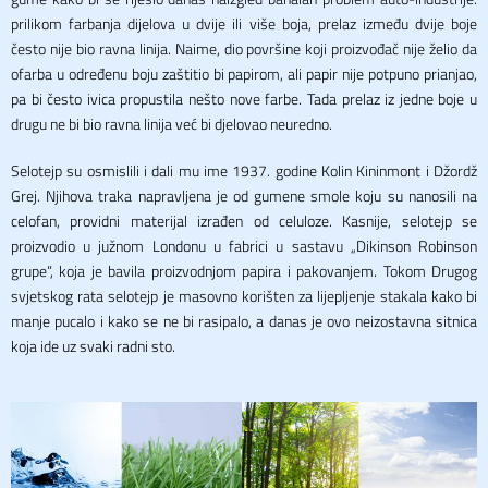
prilikom farbanja dijelova u dvije ili više boja, prelaz između dvije boje
često nije bio ravna linija. Naime, dio površine koji proizvođač nije želio da
ofarba u određenu boju zaštitio bi papirom, ali papir nije potpuno prianjao,
pa bi često ivica propustila nešto nove farbe. Tada prelaz iz jedne boje u
drugu ne bi bio ravna linija već bi djelovao neuredno.
Selotejp su osmislili i dali mu ime 1937. godine Kolin Kininmont i Džordž
Grej. Njihova traka napravljena je od gumene smole koju su nanosili na
celofan, providni materijal izrađen od celuloze. Kasnije, selotejp se
proizvodio u južnom Londonu u fabrici u sastavu „Dikinson Robinson
grupe“, koja je bavila proizvodnjom papira i pakovanjem. Tokom Drugog
svjetskog rata selotejp je masovno korišten za lijepljenje stakala kako bi
manje pucalo i kako se ne bi rasipalo, a danas je ovo neizostavna sitnica
koja ide uz svaki radni sto.