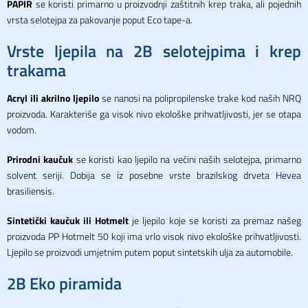
PAPIR
se koristi primarno u proizvodnji zaštitnih krep traka, ali pojednih
vrsta selotejpa za pakovanje poput Eco tape-a.
Vrste ljepila na 2B selotejpima i krep
trakama
Acryl ili akrilno ljepilo
se nanosi na polipropilenske trake kod naših NRQ
proizvoda. Karakteriše ga visok nivo ekološke prihvatljivosti, jer se otapa
vodom.
Prirodni kaučuk
se koristi kao ljepilo na većini naših selotejpa, primarno
solvent seriji. Dobija se iz posebne vrste brazilskog drveta Hevea
brasiliensis.
Sintetički kaučuk ili Hotmelt
je ljepilo koje se koristi za premaz našeg
proizvoda PP Hotmelt 50 koji ima vrlo visok nivo ekološke prihvatljivosti.
Ljepilo se proizvodi umjetnim putem poput sintetskih ulja za automobile.
2B Eko piramida