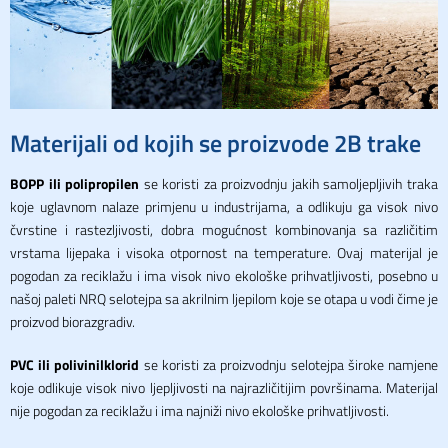
Materijali od kojih se proizvode 2B trake
BOPP ili polipropilen
se koristi za proizvodnju jakih samoljepljivih traka
koje uglavnom nalaze primjenu u industrijama, a odlikuju ga visok nivo
čvrstine i rastezljivosti, dobra mogućnost kombinovanja sa različitim
vrstama lijepaka i visoka otpornost na temperature. Ovaj materijal je
pogodan za reciklažu i ima visok nivo ekološke prihvatljivosti, posebno u
našoj paleti NRQ selotejpa sa akrilnim ljepilom koje se otapa u vodi čime je
proizvod biorazgradiv.
PVC ili polivinilklorid
se koristi za proizvodnju selotejpa široke namjene
koje odlikuje visok nivo ljepljivosti na najrazličitijim površinama. Materijal
nije pogodan za reciklažu i ima najniži nivo ekološke prihvatljivosti.