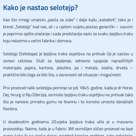
Kako je nastao selotejp?
Kao što mnogi umjesto „pasta za zube“ i dalje kažu „kalodont“, tako je i
brend „Selotejp“ kod nas, ali i u cijelom svijetu postao generički – sasvim
je poprimio opšte značenje i sada predstavlja naziv za svaku ljepljivu traku
koju nalazimo u većini fabrika i domova.
Selotejp (Sellotape) je ljepljiva traka osjetljiva na pritisak čiji je sastav u
osnovi celuloza. Služi za lijepljenje, odnosno spajanje najrazličitijih
materijala: papira, kartona, plastike, pa i metala, stakla, drveta –
praktično bilo čega za bilo šta, u zavisnosti od situacije i mogućnosti.
Prvi proizvod nalik selotejpu pominje se još 1845. godine, kada je dr Horas
Dej, hirurg iz Nju Džerzija, osmislio ljepljivu traku osjetljivu na pritisak tako
što je nanosio prirodnu gumu na tkaninu i to koristio umesto današnjih
flastera.
U dvadesetim godinama 20.vijeka ljepljiva traka ušla je u masovnu
proizvodnju. Naime, tada je u fabrici 3M osmišljen sličan proizvod na bazi
gume kako bi se riješio danas naizgled banalan problem auto-industrije: