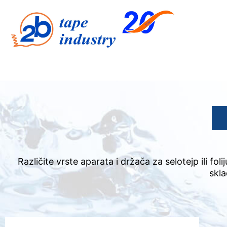
Različite vrste aparata i držača za selotejp ili fo
skla