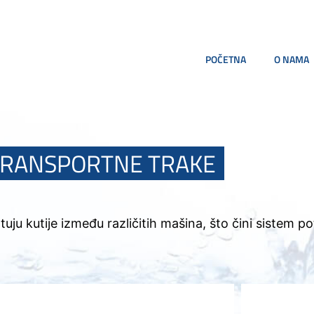
POČETNA
O NAMA
TRANSPORTNE TRAKE
uju kutije između različitih mašina, što čini sistem 