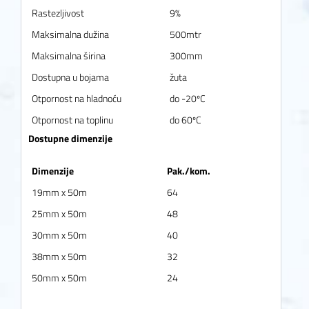
Rastezljivost
9%
Maksimalna dužina
500mtr
Maksimalna širina
300mm
Dostupna u bojama
žuta
Otpornost na hladnoću
do -20ºC
Otpornost na toplinu
do 60ºC
Dostupne dimenzije
Dimenzije
Pak./kom.
19mm x 50m
64
25mm x 50m
48
30mm x 50m
40
38mm x 50m
32
50mm x 50m
24