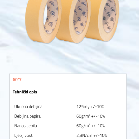
60°C
Tehnički opis
Ukupna debljina
125my +/-10%
Debljina papira
60g/m² +/-10%
Nanos ljepila
60g/m² +/-10%
Ljepljivost
2,3N/cm +/-10%